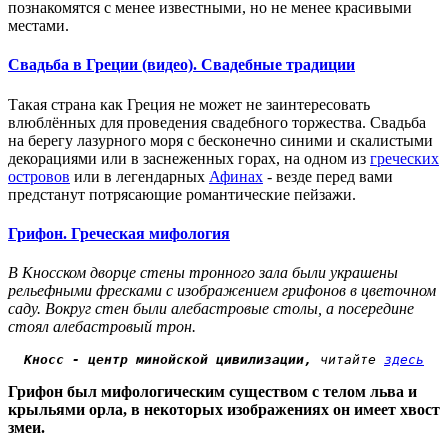
познакомятся с менее известными, но не менее красивыми
местами.
Свадьба в Греции (видео). Свадебные традиции
Такая страна как Греция не может не заинтересовать
влюблённых для проведения свадебного торжества. Свадьба
на берегу лазурного моря с бесконечно синими и скалистыми
декорациями или в заснеженных горах, на одном из
греческих
островов
или в легендарных
Афинах
- везде перед вами
предстанут потрясающие романтические пейзажи.
Грифон. Греческая мифология
В Кносском дворце стены тронного зала были украшены
рельефными фресками с изображением грифонов в цветочном
саду. Вокруг стен были алебастровые столы, а посередине
стоял алебастровый трон.
Кносс - центр минойской цивилизации,
 читайте 
здесь
Грифон был мифологическим существом с телом льва и
крыльями орла, в некоторых изображениях он имеет хвост
змеи.